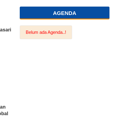
AGENDA
asari
Belum ada Agenda..!
an
obal