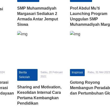
SMP Muhammadiyah
Prof Abdul Mu’ti
si
Margasari Sediakan 2
Launching Program
Armada Antar Jemput
Unggulan SMP
Siswa
Muhammadiyah Marg
2024
Berita
Sabtu, 20 Februari
Inspirasi
Rabu, 31 Mei 2023
2021
Sekolah
erasi
Gotong Royong
Sharing and Motivation,
rasi
Membangun Peradab
Kesolidan Internal Cara
budayaan
dan Pertumbuhan Gl
Pertama Kembangkan
Pendidikan