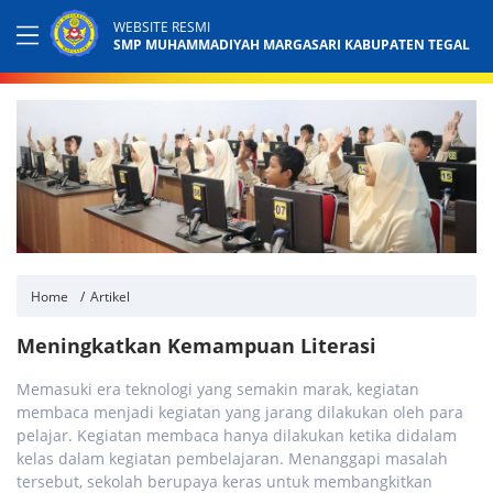
WEBSITE RESMI
SMP MUHAMMADIYAH MARGASARI KABUPATEN TEGAL
Home
Artikel
Meningkatkan Kemampuan Literasi
Memasuki era teknologi yang semakin marak, kegiatan
membaca menjadi kegiatan yang jarang dilakukan oleh para
pelajar. Kegiatan membaca hanya dilakukan ketika didalam
kelas dalam kegiatan pembelajaran. Menanggapi masalah
tersebut, sekolah berupaya keras untuk membangkitkan