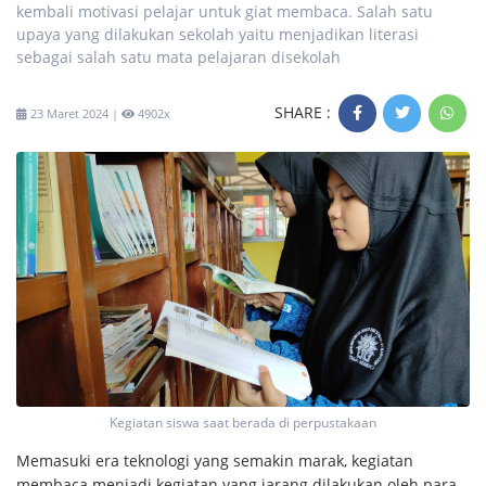
kembali motivasi pelajar untuk giat membaca. Salah satu
upaya yang dilakukan sekolah yaitu menjadikan literasi
sebagai salah satu mata pelajaran disekolah
SHARE :
23 Maret 2024 |
4902x
Kegiatan siswa saat berada di perpustakaan
Memasuki era teknologi yang semakin marak, kegiatan
membaca menjadi kegiatan yang jarang dilakukan oleh para